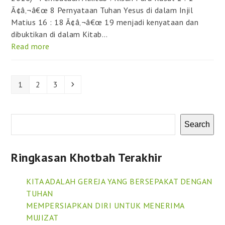
Ã¢â‚¬â€œ 8 Pernyataan Tuhan Yesus di dalam Injil
Matius 16 : 18 Ã¢â‚¬â€œ 19 menjadi kenyataan dan
dibuktikan di dalam Kitab…
Read more
Page
Page
Page
Next
1
2
3
Search
Ringkasan Khotbah Terakhir
KITA ADALAH GEREJA YANG BERSEPAKAT DENGAN
TUHAN
MEMPERSIAPKAN DIRI UNTUK MENERIMA
MUJIZAT