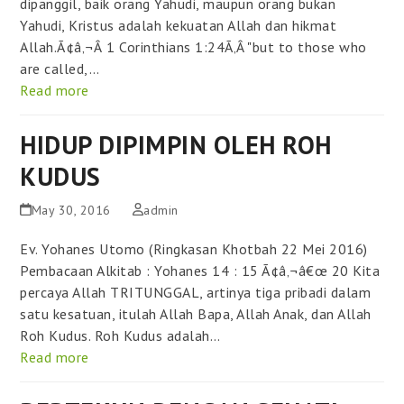
dipanggil, baik orang Yahudi, maupun orang bukan
Yahudi, Kristus adalah kekuatan Allah dan hikmat
Allah.Ã¢â‚¬Â 1 Corinthians 1:24Ã‚Â "but to those who
are called,…
Read more
HIDUP DIPIMPIN OLEH ROH
KUDUS
May 30, 2016
admin
Ev. Yohanes Utomo (Ringkasan Khotbah 22 Mei 2016)
Pembacaan Alkitab : Yohanes 14 : 15 Ã¢â‚¬â€œ 20 Kita
percaya Allah TRITUNGGAL, artinya tiga pribadi dalam
satu kesatuan, itulah Allah Bapa, Allah Anak, dan Allah
Roh Kudus. Roh Kudus adalah…
Read more