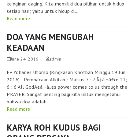
keinginan daging. Kita memiliki dua pilihan untuk hidup
setiap hari; yaitu untuk hidup di…
Read more
DOA YANG MENGUBAH
KEADAAN
June 24, 2016
admin
Ev Yohanes Utomo (Ringkasan Khotbah Minggu 19 Juni
2016) Pembacaan Alkitab : Matius 7 : 7 Ã¢â‚¬â€œ 11;
6 : 6 All GodÃ¢â‚¬â„¢s power comes to us through the
PRAYER. Sangat penting bagi kita untuk mengetahui
bahwa doa adalah…
Read more
KARYA ROH KUDUS BAGI