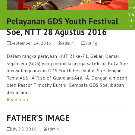
tru
an
the
Pelayanan GDS Youth Festival
life
!!!
Soe, NTT 28 Agustus 2016
September 14, 2016
admin
Voting
Dalam rangka perayaan HUT RI ke-71, Gekari Damai
Sejahtera (GDS) yang memiliki gereja satelit di Kota Soe
menyelenggarakan GDS Youth Festival di Soe dengan
Tema Ã¢â‚¬Å“Rise of GuardiansÃ¢â‚¬Â. Dengan dimotori
oleh Pastor Timothy Bureni, Gembala GDS Soe, ibadah
dan acara…
Read more
FATHER’S IMAGE
July 28, 2016
admin