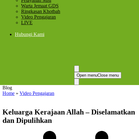
Pelayanan Misi
Warta Jemaat GDS
Ringkasan Khotbah
Video Pengajaran
LIVE
Hubungi Kami
Open menu
Close menu
Blog
Home
»
Video Pengajaran
Keluarga Kerajaan Allah – Diselamatkan
dan Dipulihkan