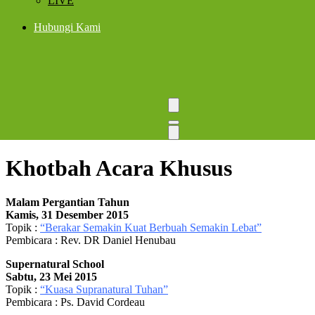
LIVE
Hubungi Kami
Open
Close
menu
menu
Khotbah Acara Khusus
Malam Pergantian Tahun
Kamis, 31 Desember 2015
Topik :
“Berakar Semakin Kuat Berbuah Semakin Lebat”
Pembicara : Rev. DR Daniel Henubau
Supernatural School
Sabtu, 23 Mei 2015
Topik :
“Kuasa Supranatural Tuhan”
Pembicara : Ps. David Cordeau