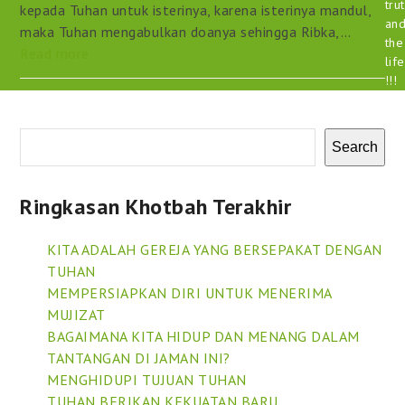
tru
kepada Tuhan untuk isterinya, karena isterinya mandul,
an
maka Tuhan mengabulkan doanya sehingga Ribka,…
the
Read more
life
!!!
Search
Ringkasan Khotbah Terakhir
KITA ADALAH GEREJA YANG BERSEPAKAT DENGAN
TUHAN
MEMPERSIAPKAN DIRI UNTUK MENERIMA
MUJIZAT
BAGAIMANA KITA HIDUP DAN MENANG DALAM
TANTANGAN DI JAMAN INI?
MENGHIDUPI TUJUAN TUHAN
TUHAN BERIKAN KEKUATAN BARU