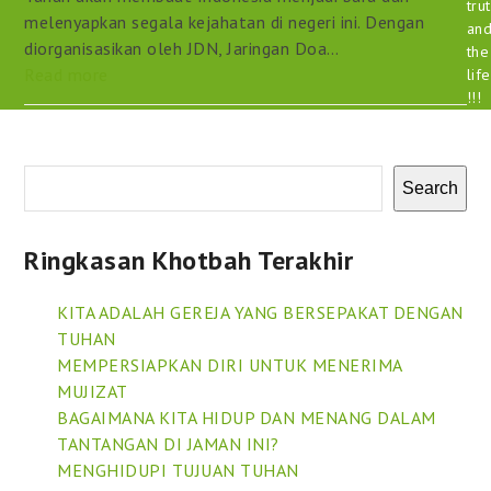
tru
melenyapkan segala kejahatan di negeri ini. Dengan
an
diorganisasikan oleh JDN, Jaringan Doa…
the
Read more
life
!!!
Search
Ringkasan Khotbah Terakhir
KITA ADALAH GEREJA YANG BERSEPAKAT DENGAN
TUHAN
MEMPERSIAPKAN DIRI UNTUK MENERIMA
MUJIZAT
BAGAIMANA KITA HIDUP DAN MENANG DALAM
TANTANGAN DI JAMAN INI?
MENGHIDUPI TUJUAN TUHAN