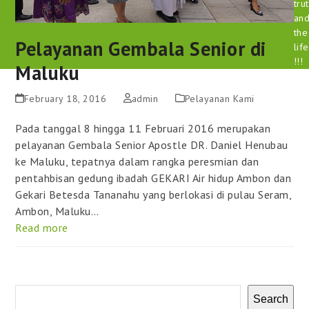
tru
an
the
Pelayanan Gembala Senior di
life
!!!
Maluku
February 18, 2016
admin
Pelayanan Kami
Pada tanggal 8 hingga 11 Februari 2016 merupakan
pelayanan Gembala Senior Apostle DR. Daniel Henubau
ke Maluku, tepatnya dalam rangka peresmian dan
pentahbisan gedung ibadah GEKARI Air hidup Ambon dan
Gekari Betesda Tananahu yang berlokasi di pulau Seram,
Ambon, Maluku…
Read more
Search