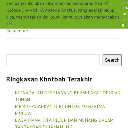
tru
semuanya itu akan ditambahkan kepadamu.Ã¢â‚¬Â
an
Kolose 3:4 Ã¢â‚¬Å“Apabila Kristus, yang adalah hidup
the
kita, menyatakan diri kelak, kamu pun akan menyatakan
life
diri…
!!!
Read more
Search
Ringkasan Khotbah Terakhir
KITA ADALAH GEREJA YANG BERSEPAKAT DENGAN
TUHAN
MEMPERSIAPKAN DIRI UNTUK MENERIMA
MUJIZAT
BAGAIMANA KITA HIDUP DAN MENANG DALAM
TANTANGAN DI JAMAN INI?