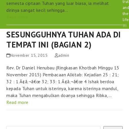
tru
semesta ciptaan Tuhan yang luar biasa, ia melihat
an
dirinya sangat kecil sehingga…
the
Read more
life
!!!
SESUNGGUHNYA TUHAN ADA DI
TEMPAT INI (BAGIAN 2)
November 15, 2015
admin
Rev. Dr Daniel Henubau (Ringkasan Khotbah Minggu 15
November 2015) Pembacaan Alkitab: Kejadian 25 : 21;
32 : 1 Ã¢â‚¬â€œ 32; 33: 1 Ã¢â‚¬â€œ 4 Ishak berdoa
kepada Tuhan untuk isterinya, karena isterinya mandul,
maka Tuhan mengabulkan doanya sehingga Ribka,…
Read more