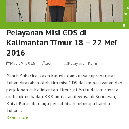
tru
an
the
life
!!!
Pelayanan Misi GDS di
Kalimantan Timur 18 – 22 Mei
2016
May 29, 2016
admin
Pelayanan Kami
Penuh Sukacita, kasih karunia dan kuasa supranatural
Tuhan dirasakan oleh tim misi GDS dalam pelayanan dan
perjalanan di Kalimantan Timur ini. Yaitu dalam rangka
melakukan ibadah KKR anak dan dewasa di Sendawar,
Kutai Barat dan juga pentahbisan beberapa hamba
Tuhan…
Read more