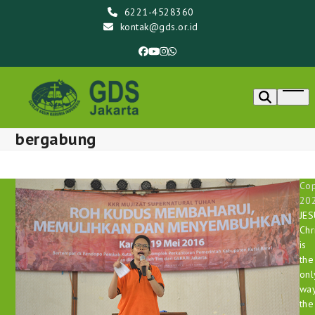
Skip
6221-4528360
to
kontak@gds.or.id
content
Facebook
YouTube
Instagram
Whatsapp
Ope
men
bergabung
Cop
20
JE
Chr
is
the
onl
way
the