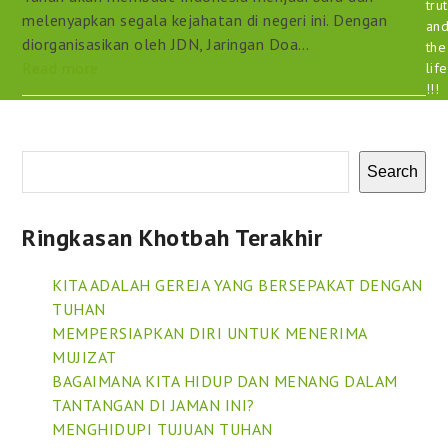
tru
melenyapkan segala kejahatan di negeri ini. Dengan
an
diorganisasikan oleh JDN, Jaringan Doa…
the
Read more
life
!!!
Search
Ringkasan Khotbah Terakhir
KITA ADALAH GEREJA YANG BERSEPAKAT DENGAN
TUHAN
MEMPERSIAPKAN DIRI UNTUK MENERIMA
MUJIZAT
BAGAIMANA KITA HIDUP DAN MENANG DALAM
TANTANGAN DI JAMAN INI?
MENGHIDUPI TUJUAN TUHAN