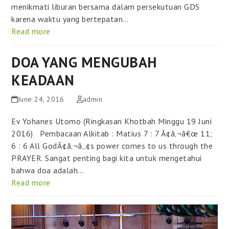
menikmati liburan bersama dalam persekutuan GDS
karena waktu yang bertepatan…
Read more
DOA YANG MENGUBAH
KEADAAN
June 24, 2016
admin
Ev Yohanes Utomo (Ringkasan Khotbah Minggu 19 Juni
2016) Pembacaan Alkitab : Matius 7 : 7 Ã¢â‚¬â€œ 11;
6 : 6 All GodÃ¢â‚¬â„¢s power comes to us through the
PRAYER. Sangat penting bagi kita untuk mengetahui
bahwa doa adalah…
Read more