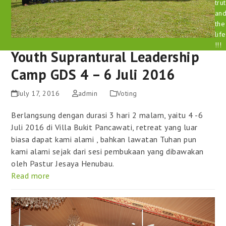
tru
an
the
life
!!!
Youth Suprantural Leadership
Camp GDS 4 – 6 Juli 2016
July 17, 2016
admin
Voting
Berlangsung dengan durasi 3 hari 2 malam, yaitu 4 -6
Juli 2016 di Villa Bukit Pancawati, retreat yang luar
biasa dapat kami alami , bahkan lawatan Tuhan pun
kami alami sejak dari sesi pembukaan yang dibawakan
oleh Pastur Jesaya Henubau.
Read more