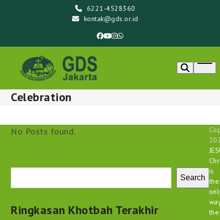
Skip
6221-4528360
to
kontak@gds.or.id
content
Facebook
YouTube
Instagram
Whatsapp
Ope
men
Celebration
Cop
No Posts found.
20
JE
Chr
is
Search
the
onl
way
Ringkasan Khotbah Terakhir
the