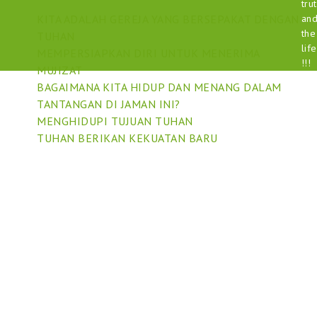
tru
KITA ADALAH GEREJA YANG BERSEPAKAT DENGAN
an
the
TUHAN
life
MEMPERSIAPKAN DIRI UNTUK MENERIMA
!!!
MUJIZAT
BAGAIMANA KITA HIDUP DAN MENANG DALAM
TANTANGAN DI JAMAN INI?
MENGHIDUPI TUJUAN TUHAN
TUHAN BERIKAN KEKUATAN BARU