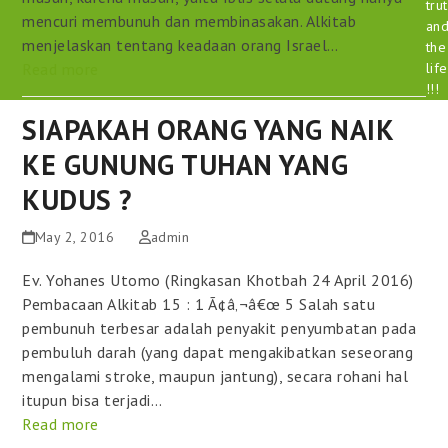
tru
mencuri membunuh dan membinasakan. Alkitab
an
menjelaskan tentang keadaan orang Israel…
the
Read more
life
!!!
SIAPAKAH ORANG YANG NAIK
KE GUNUNG TUHAN YANG
KUDUS ?
May 2, 2016
admin
Ev. Yohanes Utomo (Ringkasan Khotbah 24 April 2016)
Pembacaan Alkitab 15 : 1 Ã¢â‚¬â€œ 5 Salah satu
pembunuh terbesar adalah penyakit penyumbatan pada
pembuluh darah (yang dapat mengakibatkan seseorang
mengalami stroke, maupun jantung), secara rohani hal
itupun bisa terjadi…
Read more