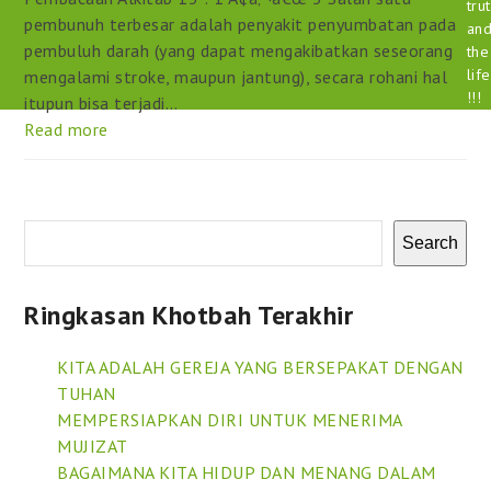
tru
pembunuh terbesar adalah penyakit penyumbatan pada
an
pembuluh darah (yang dapat mengakibatkan seseorang
the
life
mengalami stroke, maupun jantung), secara rohani hal
!!!
itupun bisa terjadi…
Read more
Search
Ringkasan Khotbah Terakhir
KITA ADALAH GEREJA YANG BERSEPAKAT DENGAN
TUHAN
MEMPERSIAPKAN DIRI UNTUK MENERIMA
MUJIZAT
BAGAIMANA KITA HIDUP DAN MENANG DALAM