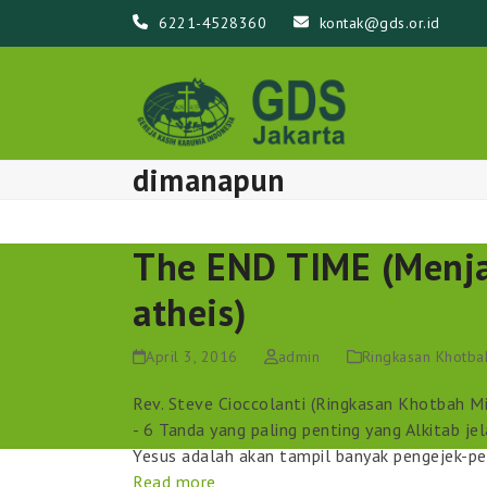
Skip
6221-4528360
kontak@gds.or.id
to
content
dimanapun
The END TIME (Menj
atheis)
April 3, 2016
admin
Ringkasan Khotba
Rev. Steve Cioccolanti (Ringkasan Khotbah M
- 6 Tanda yang paling penting yang Alkitab 
Yesus adalah akan tampil banyak pengejek-p
Read more