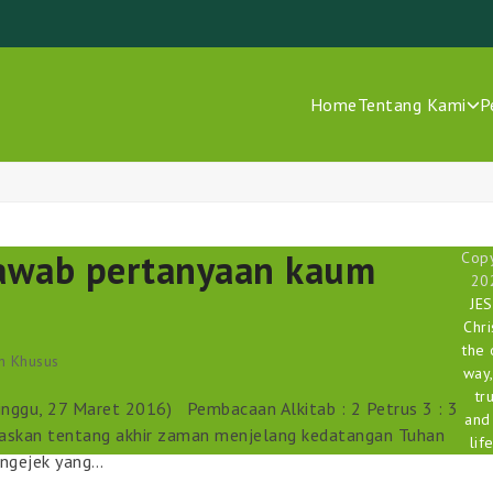
Home
Tentang Kami
P
awab pertanyaan kaum
Copy
20
JE
Chri
the 
h Khusus
way,
tr
inggu, 27 Maret 2016) Pembacaan Alkitab : 2 Petrus 3 : 3
and
jelaskan tentang akhir zaman menjelang kedatangan Tuhan
life
engejek yang…