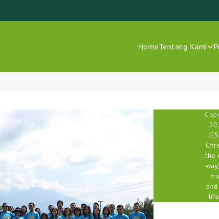
Home
Tentang Kami
P
Copy
20
JE
Chri
the 
way,
tr
and
life