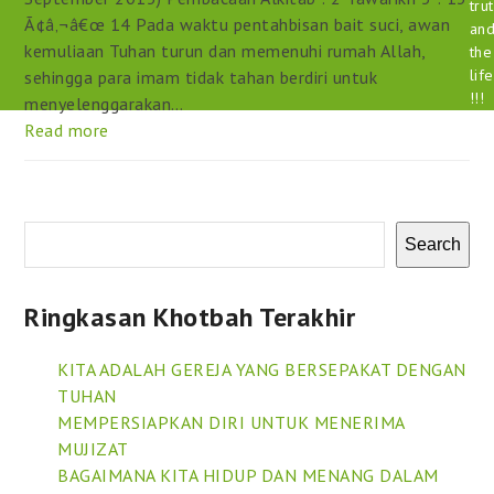
tru
Ã¢â‚¬â€œ 14 Pada waktu pentahbisan bait suci, awan
an
kemuliaan Tuhan turun dan memenuhi rumah Allah,
the
life
sehingga para imam tidak tahan berdiri untuk
!!!
menyelenggarakan…
Read more
Search
Ringkasan Khotbah Terakhir
KITA ADALAH GEREJA YANG BERSEPAKAT DENGAN
TUHAN
MEMPERSIAPKAN DIRI UNTUK MENERIMA
MUJIZAT
BAGAIMANA KITA HIDUP DAN MENANG DALAM