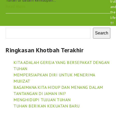
tru
Read more
an
the
life
!!!
Search
Ringkasan Khotbah Terakhir
KITA ADALAH GEREJA YANG BERSEPAKAT DENGAN
TUHAN
MEMPERSIAPKAN DIRI UNTUK MENERIMA
MUJIZAT
BAGAIMANA KITA HIDUP DAN MENANG DALAM
TANTANGAN DI JAMAN INI?
MENGHIDUPI TUJUAN TUHAN
TUHAN BERIKAN KEKUATAN BARU