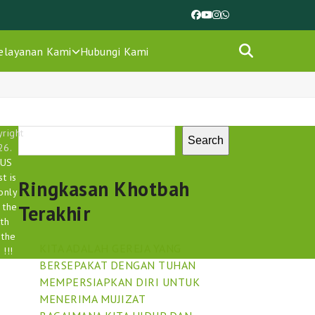
Facebook
YouTube
Instagram
Whatsapp
elayanan Kami
Hubungi Kami
right
Search
26.
SUS
st is
Ringkasan Khotbah
only
 the
Terakhir
uth
 the
KITA ADALAH GEREJA YANG
 !!!
BERSEPAKAT DENGAN TUHAN
MEMPERSIAPKAN DIRI UNTUK
MENERIMA MUJIZAT