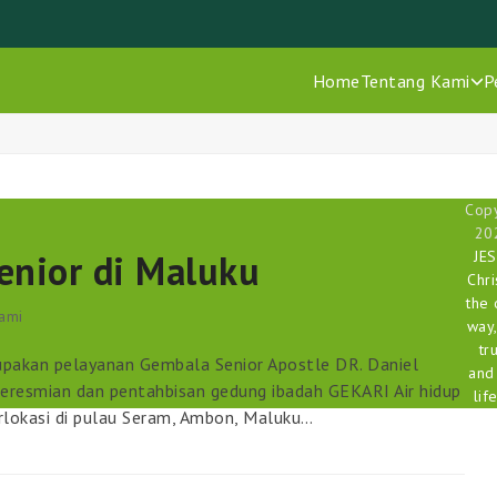
Home
Tentang Kami
P
Copy
20
enior di Maluku
JE
Chri
the 
ami
way,
tr
upakan pelayanan Gembala Senior Apostle DR. Daniel
and
eresmian dan pentahbisan gedung ibadah GEKARI Air hidup
life
lokasi di pulau Seram, Ambon, Maluku…