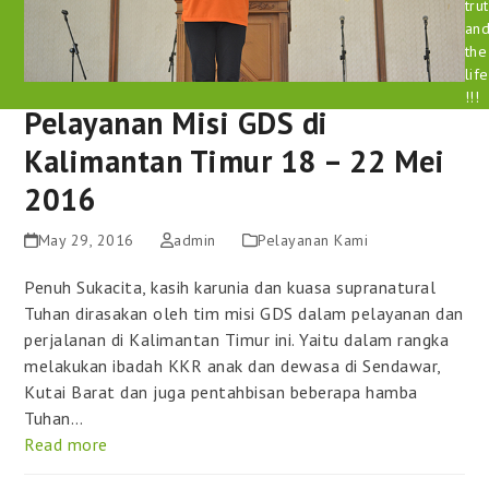
tru
an
the
life
!!!
Pelayanan Misi GDS di
Kalimantan Timur 18 – 22 Mei
2016
May 29, 2016
admin
Pelayanan Kami
Penuh Sukacita, kasih karunia dan kuasa supranatural
Tuhan dirasakan oleh tim misi GDS dalam pelayanan dan
perjalanan di Kalimantan Timur ini. Yaitu dalam rangka
melakukan ibadah KKR anak dan dewasa di Sendawar,
Kutai Barat dan juga pentahbisan beberapa hamba
Tuhan…
Read more