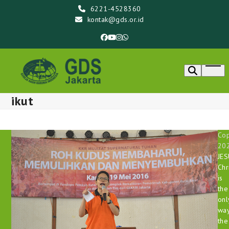
Skip
6221-4528360
to
kontak@gds.or.id
content
Facebook
YouTube
Instagram
Whatsapp
Ope
men
ikut
Cop
20
JE
Chr
is
the
onl
way
the