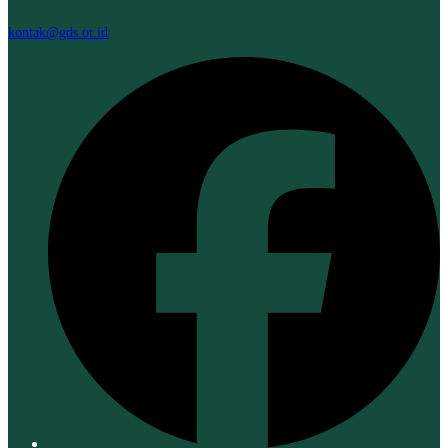
kontak@gds.or.id
F