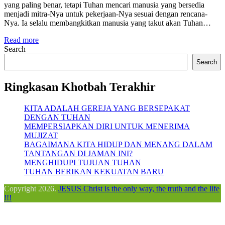
yang paling benar, tetapi Tuhan mencari manusia yang bersedia
menjadi mitra-Nya untuk pekerjaan-Nya sesuai dengan rencana-
Nya. Ia selalu membangkitkan manusia yang takut akan Tuhan…
Read more
Search
Search
Ringkasan Khotbah Terakhir
KITA ADALAH GEREJA YANG BERSEPAKAT
DENGAN TUHAN
MEMPERSIAPKAN DIRI UNTUK MENERIMA
MUJIZAT
BAGAIMANA KITA HIDUP DAN MENANG DALAM
TANTANGAN DI JAMAN INI?
MENGHIDUPI TUJUAN TUHAN
TUHAN BERIKAN KEKUATAN BARU
Copyright 2026.
JESUS Christ is the only way, the truth and the life
!!!