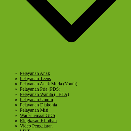
Pelayanan Anak
Pelayanan Teens
Pelayanan Anak Muda (Youth)
Pelayanan Pria (PDS)
Pelayanan Wanita (TETA)
Pelayanan Umum
Pelayanan Diakonia
Pelayanan Misi
Warta Jemaat GDS
Ringkasan Khotbah
Video Pengajaran