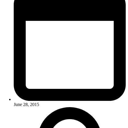
June 28, 2015