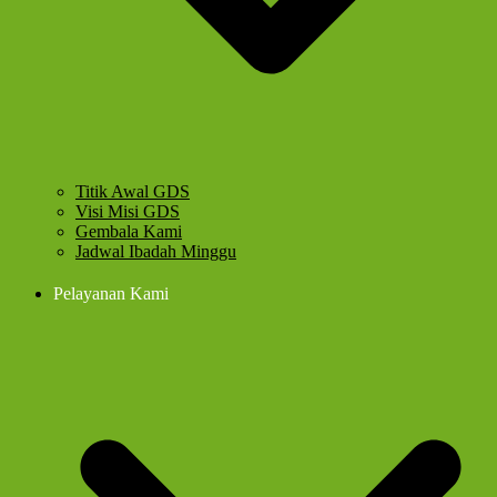
Titik Awal GDS
Visi Misi GDS
Gembala Kami
Jadwal Ibadah Minggu
Pelayanan Kami