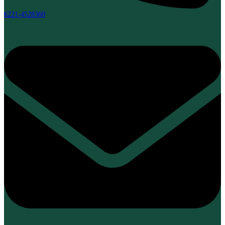
6221-4528360