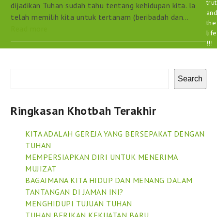
tru
dijadikan Tuhan sudah tahu tentang kehidupan kita. la
an
telah memilih kita untuk tertanam (beribadah dan…
the
Read more
life
!!!
Search
Ringkasan Khotbah Terakhir
KITA ADALAH GEREJA YANG BERSEPAKAT DENGAN
TUHAN
MEMPERSIAPKAN DIRI UNTUK MENERIMA
MUJIZAT
BAGAIMANA KITA HIDUP DAN MENANG DALAM
TANTANGAN DI JAMAN INI?
MENGHIDUPI TUJUAN TUHAN
TUHAN BERIKAN KEKUATAN BARU