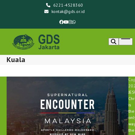
Skip
6221-4528360
to
kontak@gds.or.id
content
Facebook
YouTube
Instagram
Whatsapp
Ope
men
Kuala
Cop
20
JE
Chr
is
the
onl
way
the