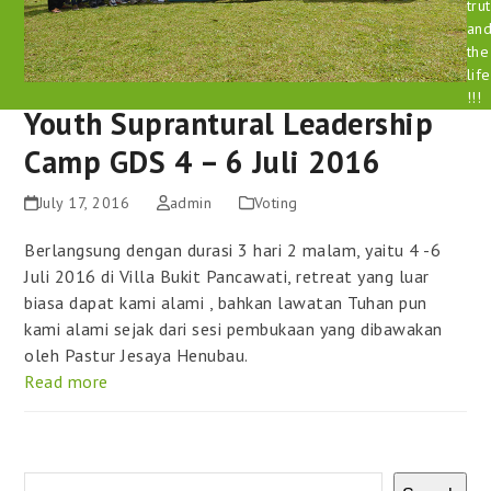
tru
an
the
life
!!!
Youth Suprantural Leadership
Camp GDS 4 – 6 Juli 2016
July 17, 2016
admin
Voting
Berlangsung dengan durasi 3 hari 2 malam, yaitu 4 -6
Juli 2016 di Villa Bukit Pancawati, retreat yang luar
biasa dapat kami alami , bahkan lawatan Tuhan pun
kami alami sejak dari sesi pembukaan yang dibawakan
oleh Pastur Jesaya Henubau.
Read more