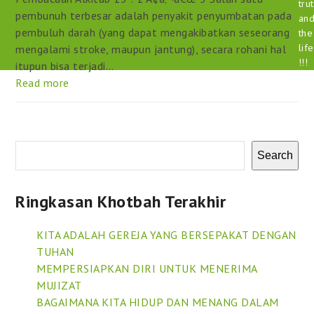
tru
pembunuh terbesar adalah penyakit penyumbatan pada
an
pembuluh darah (yang dapat mengakibatkan seseorang
the
life
mengalami stroke, maupun jantung), secara rohani hal
!!!
itupun bisa terjadi…
Read more
Search
Ringkasan Khotbah Terakhir
KITA ADALAH GEREJA YANG BERSEPAKAT DENGAN
TUHAN
MEMPERSIAPKAN DIRI UNTUK MENERIMA
MUJIZAT
BAGAIMANA KITA HIDUP DAN MENANG DALAM