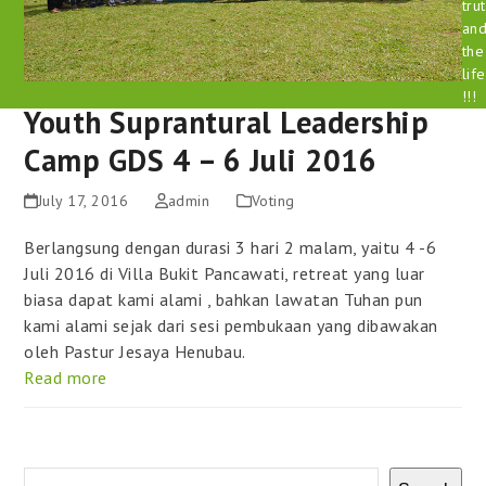
tru
an
the
life
!!!
Youth Suprantural Leadership
Camp GDS 4 – 6 Juli 2016
July 17, 2016
admin
Voting
Berlangsung dengan durasi 3 hari 2 malam, yaitu 4 -6
Juli 2016 di Villa Bukit Pancawati, retreat yang luar
biasa dapat kami alami , bahkan lawatan Tuhan pun
kami alami sejak dari sesi pembukaan yang dibawakan
oleh Pastur Jesaya Henubau.
Read more