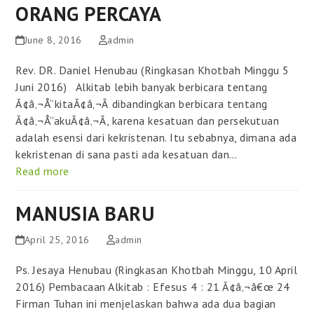
ORANG PERCAYA
June 8, 2016
admin
Rev. DR. Daniel Henubau (Ringkasan Khotbah Minggu 5
Juni 2016) Alkitab lebih banyak berbicara tentang
Ã¢â‚¬Å“kitaÃ¢â‚¬Â dibandingkan berbicara tentang
Ã¢â‚¬Å“akuÃ¢â‚¬Â, karena kesatuan dan persekutuan
adalah esensi dari kekristenan. Itu sebabnya, dimana ada
kekristenan di sana pasti ada kesatuan dan…
Read more
MANUSIA BARU
April 25, 2016
admin
Ps. Jesaya Henubau (Ringkasan Khotbah Minggu, 10 April
2016) Pembacaan Alkitab : Efesus 4 : 21 Ã¢â‚¬â€œ 24
Firman Tuhan ini menjelaskan bahwa ada dua bagian