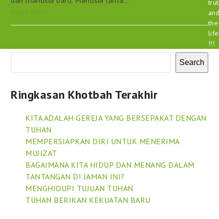
tru
Read more
an
the
life
!!!
Search
Ringkasan Khotbah Terakhir
KITA ADALAH GEREJA YANG BERSEPAKAT DENGAN
TUHAN
MEMPERSIAPKAN DIRI UNTUK MENERIMA
MUJIZAT
BAGAIMANA KITA HIDUP DAN MENANG DALAM
TANTANGAN DI JAMAN INI?
MENGHIDUPI TUJUAN TUHAN
TUHAN BERIKAN KEKUATAN BARU