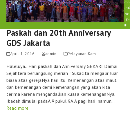
tru
an
the
life
!!!
Paskah dan 20th Anniversary
GDS Jakarta
April 1, 2016
admin
Pelayanan Kami
Haleluya.. Hari paskah dan Anniversary GEKARI Damai
Sejahtera berlangsung meriah ! Sukacita mengalir luar
biasa atas gerejaNya hari itu. Kemenangan atas maut
dan kemenangan demi kemenangan yang akan kita
terima karena mengandalkan kuasa kemenanganNya.
Ibadah dimulai padaÃ‚Â pukul 9Ã‚Â pagi hari, namun…
Read more