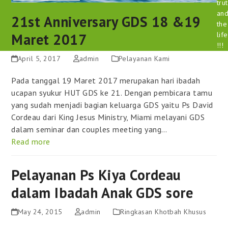
tru
an
21st Anniversary GDS 18 &19
the
Maret 2017
life
!!!
April 5, 2017
admin
Pelayanan Kami
Pada tanggal 19 Maret 2017 merupakan hari ibadah
ucapan syukur HUT GDS ke 21. Dengan pembicara tamu
yang sudah menjadi bagian keluarga GDS yaitu Ps David
Cordeau dari King Jesus Ministry, Miami melayani GDS
dalam seminar dan couples meeting yang…
Read more
Pelayanan Ps Kiya Cordeau
dalam Ibadah Anak GDS sore
May 24, 2015
admin
Ringkasan Khotbah Khusus