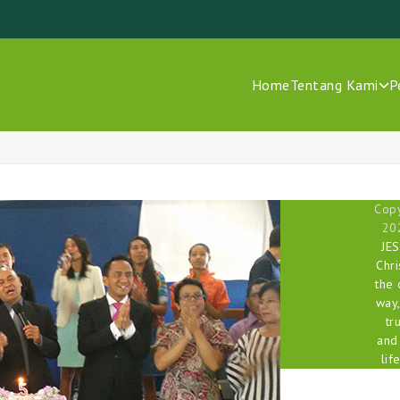
Home
Tentang Kami
P
Copy
20
JE
Chri
the 
way,
tr
and
life