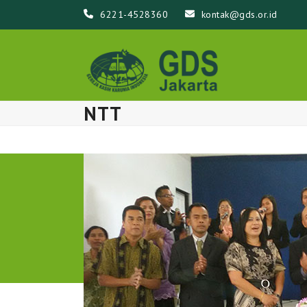
Skip
6221-4528360
kontak@gds.or.id
to
content
NTT