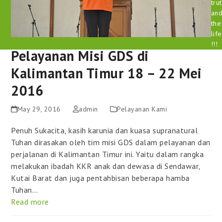
tru
an
the
life
!!!
Pelayanan Misi GDS di
Kalimantan Timur 18 – 22 Mei
2016
May 29, 2016
admin
Pelayanan Kami
Penuh Sukacita, kasih karunia dan kuasa supranatural
Tuhan dirasakan oleh tim misi GDS dalam pelayanan dan
perjalanan di Kalimantan Timur ini. Yaitu dalam rangka
melakukan ibadah KKR anak dan dewasa di Sendawar,
Kutai Barat dan juga pentahbisan beberapa hamba
Tuhan…
Read more