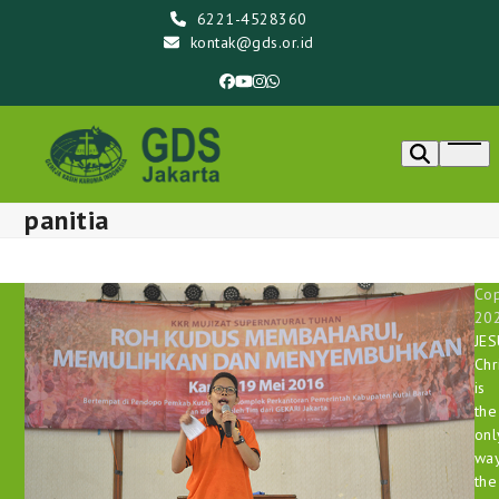
Skip
6221-4528360
to
kontak@gds.or.id
content
Facebook
YouTube
Instagram
Whatsapp
Ope
men
panitia
Cop
20
JE
Chr
is
the
onl
way
the