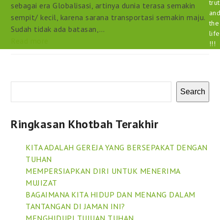
tru
sebagai era Globalisasi, artinya dunia terasa semakin
an
sempit/ kecil, karena sarana transportasi semakin maju.
the
Sudah tidak ada batasan,…
life
Read more
!!!
Search
Ringkasan Khotbah Terakhir
KITA ADALAH GEREJA YANG BERSEPAKAT DENGAN
TUHAN
MEMPERSIAPKAN DIRI UNTUK MENERIMA
MUJIZAT
BAGAIMANA KITA HIDUP DAN MENANG DALAM
TANTANGAN DI JAMAN INI?
MENGHIDUPI TUJUAN TUHAN