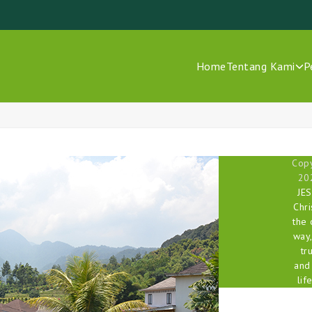
Home
Tentang Kami
P
Copy
20
JE
Chri
the 
way,
tr
and
life