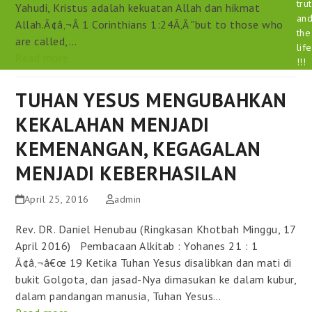
tru
Yahudi, Kristus adalah kekuatan Allah dan hikmat
an
Allah.Ã¢â‚¬Â 1 Corinthians 1:24Ã‚Â "but to those who
the
are called,…
life
Read more
!!!
TUHAN YESUS MENGUBAHKAN
KEKALAHAN MENJADI
KEMENANGAN, KEGAGALAN
MENJADI KEBERHASILAN
April 25, 2016
admin
Rev. DR. Daniel Henubau (Ringkasan Khotbah Minggu, 17
April 2016) Pembacaan Alkitab : Yohanes 21 : 1
Ã¢â‚¬â€œ 19 Ketika Tuhan Yesus disalibkan dan mati di
bukit Golgota, dan jasad-Nya dimasukan ke dalam kubur,
dalam pandangan manusia, Tuhan Yesus…