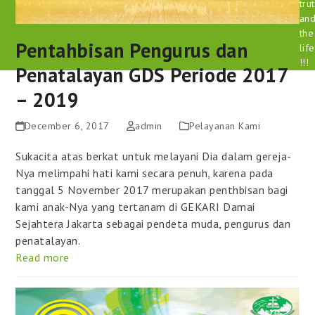
tru
an
the
Pentahbisan Pengurus dan
life
!!!
Penatalayan GDS Periode 2017
– 2019
December 6, 2017
admin
Pelayanan Kami
Sukacita atas berkat untuk melayani Dia dalam gereja-
Nya melimpahi hati kami secara penuh, karena pada
tanggal 5 November 2017 merupakan penthbisan bagi
kami anak-Nya yang tertanam di GEKARI Damai
Sejahtera Jakarta sebagai pendeta muda, pengurus dan
penatalayan.
Read more