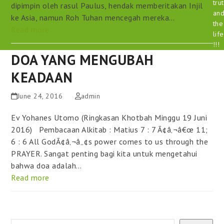
tru
dipimpin oleh rasul Paulus, hendak memberitakan Injil
an
ke Asia, namun Roh Tuhan mencegah mereka…
the
Read more
life
!!!
DOA YANG MENGUBAH
KEADAAN
June 24, 2016
admin
Ev Yohanes Utomo (Ringkasan Khotbah Minggu 19 Juni
2016) Pembacaan Alkitab : Matius 7 : 7 Ã¢â‚¬â€œ 11;
6 : 6 All GodÃ¢â‚¬â„¢s power comes to us through the
PRAYER. Sangat penting bagi kita untuk mengetahui
bahwa doa adalah…
Read more