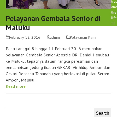
tru
an
the
Pelayanan Gembala Senior di
life
!!!
Maluku
February 18, 2016
admin
Pelayanan Kami
Pada tanggal 8 hingga 11 Februari 2016 merupakan
pelayanan Gembala Senior Apostle DR. Daniel Henubau
ke Maluku, tepatnya dalam rangka peresmian dan
pentahbisan gedung ibadah GEKARI Air hidup Ambon dan
Gekari Betesda Tananahu yang berlokasi di pulau Seram,
Ambon, Maluku…
Read more
Search