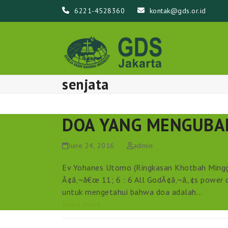
Skip
6221-4528360
kontak@gds.or.id
to
content
senjata
DOA YANG MENGUBA
June 24, 2016
admin
Ev Yohanes Utomo (Ringkasan Khotbah Minggu
Ã¢â‚¬â€œ 11; 6 : 6 All GodÃ¢â‚¬â„¢s power 
untuk mengetahui bahwa doa adalah…
Read more