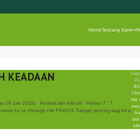
Home
Tentang Kami
P
H KEADAAN
Copy
20
JE
Chri
the 
 19 Juni 2016) Pembacaan Alkitab : Matius 7 : 7
way,
comes to us through the PRAYER. Sangat penting bagi kita
tr
and
life