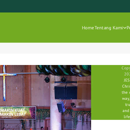
Home
Tentang Kami
P
Copy
20
JE
Chri
the 
way,
tr
and
life