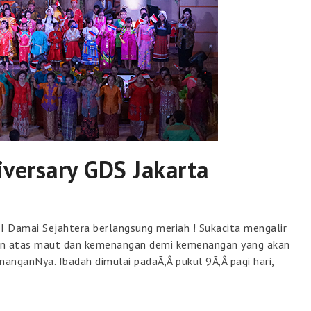
versary GDS Jakarta
I Damai Sejahtera berlangsung meriah ! Sukacita mengalir
ngan atas maut dan kemenangan demi kemenangan yang akan
anganNya. Ibadah dimulai padaÃ‚Â pukul 9Ã‚Â pagi hari,