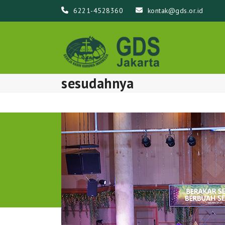
Skip
6221-4528360
kontak@gds.or.id
to
content
sesudahnya