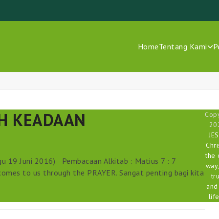
Home
Tentang Kami
P
H KEADAAN
Copy
20
JE
Chri
the 
 19 Juni 2016) Pembacaan Alkitab : Matius 7 : 7
way,
comes to us through the PRAYER. Sangat penting bagi kita
tr
and
life