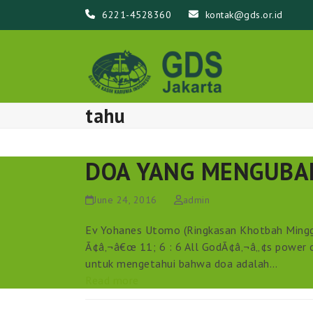
Skip
6221-4528360
kontak@gds.or.id
to
content
tahu
DOA YANG MENGUBA
June 24, 2016
admin
Ev Yohanes Utomo (Ringkasan Khotbah Minggu
Ã¢â‚¬â€œ 11; 6 : 6 All GodÃ¢â‚¬â„¢s power 
untuk mengetahui bahwa doa adalah…
Read more