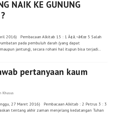
NG NAIK KE GUNUNG
?
ril 2016) Pembacaan Alkitab 15 : 1 Ã¢â‚¬â€œ 5 Salah
nyumbatan pada pembuluh darah (yang dapat
aupun jantung), secara rohani hal itupun bisa terjadi…
awab pertanyaan kaum
h Khusus
inggu, 27 Maret 2016) Pembacaan Alkitab : 2 Petrus 3 : 3
jelaskan tentang akhir zaman menjelang kedatangan Tuhan