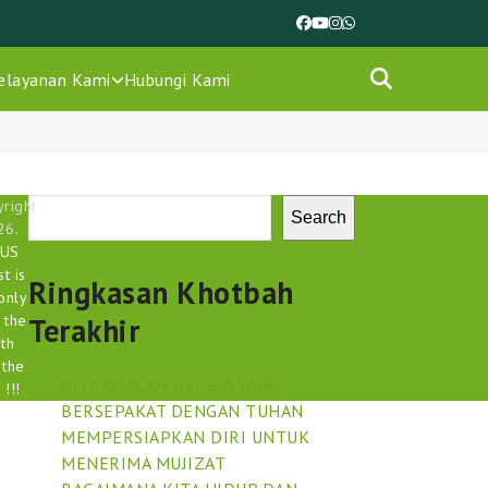
Facebook
YouTube
Instagram
Whatsapp
elayanan Kami
Hubungi Kami
right
Search
26.
SUS
st is
Ringkasan Khotbah
only
 the
Terakhir
uth
 the
KITA ADALAH GEREJA YANG
 !!!
BERSEPAKAT DENGAN TUHAN
MEMPERSIAPKAN DIRI UNTUK
MENERIMA MUJIZAT