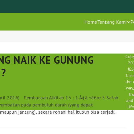
Home
Tentang Kami
P
NG NAIK KE GUNUNG
Copy
20
?
JE
Chri
the 
way,
tr
ril 2016) Pembacaan Alkitab 15 : 1 Ã¢â‚¬â€œ 5 Salah
and
nyumbatan pada pembuluh darah (yang dapat
life
aupun jantung), secara rohani hal itupun bisa terjadi…