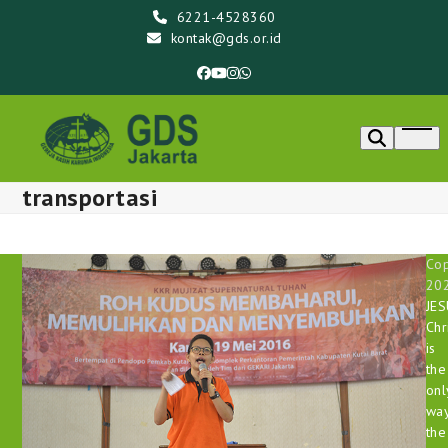
Skip
6221-4528360
to
kontak@gds.or.id
content
Facebook
YouTube
Instagram
Whatsapp
Ope
men
transportasi
Cop
20
JE
Chr
is
the
onl
way
the