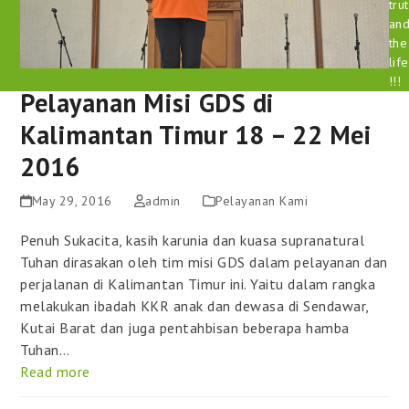
tru
an
the
life
!!!
Pelayanan Misi GDS di
Kalimantan Timur 18 – 22 Mei
2016
May 29, 2016
admin
Pelayanan Kami
Penuh Sukacita, kasih karunia dan kuasa supranatural
Tuhan dirasakan oleh tim misi GDS dalam pelayanan dan
perjalanan di Kalimantan Timur ini. Yaitu dalam rangka
melakukan ibadah KKR anak dan dewasa di Sendawar,
Kutai Barat dan juga pentahbisan beberapa hamba
Tuhan…
Read more