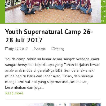
tru
an
the
life
!!!
Youth Supernatural Camp 26-
28 Juli 2017
July 27, 2017
admin
Voting
Youth camp tahun ini benar-benar sangat berbeda, kami
sangat bersyukur kepada apa yang Tuhan kerjakan lewat
anak-anak muda di gerejaNya GDS. Semua anak-anak
muda begitu haus dan lapar akan Tuhan, dan mereka
mengalami hal-hal yang supernatural, kelepasan,
kesembuhan dan juga…
Read more