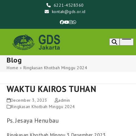
Skip
6221-4528360
to
kontak@gds.or.id
content
Facebook
YouTube
Instagram
Whatsapp
Ope
men
Blog
Home
»
Ringkasan Khotbah Minggu 2024
WAKTU KAIROS TUHAN
December 3, 2023
admin
Ringkasan Khotbah Minggu 2024
Ps. Jesaya Henubau
Ringkasan Khotbah Minggu 3 Desember 2023