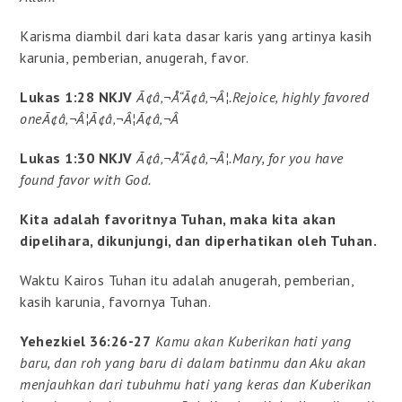
Karisma diambil dari kata dasar karis yang artinya kasih
karunia, pemberian, anugerah, favor.
Lukas 1:28 NKJV
Ã¢â‚¬Å“Ã¢â‚¬Â¦.Rejoice, highly favored
oneÃ¢â‚¬Â¦Ã¢â‚¬Â¦Ã¢â‚¬Â
Lukas 1:30 NKJV
Ã¢â‚¬Å“Ã¢â‚¬Â¦.Mary, for you have
found favor with God.
Kita adalah favoritnya Tuhan, maka kita akan
dipelihara, dikunjungi, dan diperhatikan oleh Tuhan.
Waktu Kairos Tuhan itu adalah anugerah, pemberian,
kasih karunia, favornya Tuhan.
Yehezkiel 36:26-27
Kamu akan Kuberikan hati yang
baru, dan roh yang baru di dalam batinmu dan Aku akan
menjauhkan dari tubuhmu hati yang keras dan Kuberikan