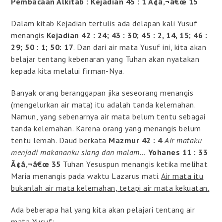
Pembacaan Alkitab : Kejadian 45 : 1 Ã¢â‚¬â€œ 15
Dalam kitab Kejadian tertulis ada delapan kali Yusuf
menangis
Kejadian 42 : 24; 43 : 30; 45 : 2, 14, 15; 46 :
29; 50 : 1; 50: 17
. Dan dari air mata Yusuf ini, kita akan
belajar tentang kebenaran yang Tuhan akan nyatakan
kepada kita melalui firman-Nya.
Banyak orang beranggapan jika seseorang menangis
(mengelurkan air mata) itu adalah tanda kelemahan.
Namun, yang sebenarnya air mata belum tentu sebagai
tanda kelemahan. Karena orang yang menangis belum
tentu lemah. Daud berkata
Mazmur 42 : 4
Air mataku
menjadi makananku siang dan malam…
Yohanes 11 : 33
Ã¢â‚¬â€œ 35
Tuhan Yesuspun menangis ketika melihat
Maria menangis pada waktu Lazarus mati.
Air mata itu
bukanlah air mata kelemahan, tetapi air mata kekuatan.
Ada beberapa hal yang kita akan pelajari tentang air
mata Yusuf: