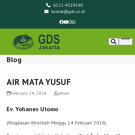
Skip
6221-4528360
to
kontak@gds.or.id
content
Facebook
YouTube
Instagram
Whatsapp
Ope
men
Blog
AIR MATA YUSUF
February 14, 2016
admin
Ev. Yohanes Utomo
(Ringkasan Khotbah Minggu 14 Februari 2016)