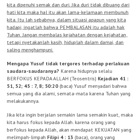
kita dipenuhi semak dan duri. Jika duri tidak dibuang dari
hati kita maka hal itu akan lama-kelamaan membunuh
kita. Itu lah sebabnya, dalam situasi apapun yang kita
hadapi, ingatlah bahwa PEMBALASAN itu adalah hak
Tuhan. Jangan membalas kejahatan dengan kejahatan,
tetapi nyetakanlah kasih, hiduplah dalam damai, dan
saling menghampuni.
Mengapa Yusuf tidak tergores terhadap perlakuan
saudara-saudaranya?
Karena hidupnya selalu
BERFOKUS KEPADA ALLAH (Teosentris)
Kejadian 41 :
51, 52; 45 : 7, 8; 50:20
(baca) Yusuf menyadari bahwa
semua yang dia alami, semata-mata karena Tuhan yang
melakukannya.
Jika kita ingin berjalan semakin lama semakin kuat, maka
kita harus fokus kepada Allah. karena orang yang
berfokus kepada Allah, akan mendapat KEKUATAN yang
melimpah-limpah
Filipi 4 : 13
(baca), orang yang