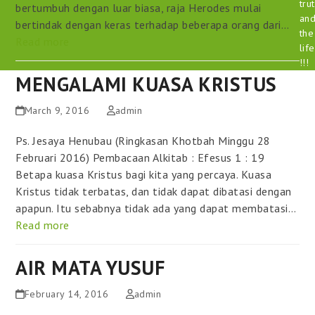
tru
bertumbuh dengan luar biasa, raja Herodes mulai
an
bertindak dengan keras terhadap beberapa orang dari…
the
Read more
life
!!!
MENGALAMI KUASA KRISTUS
March 9, 2016
admin
Ps. Jesaya Henubau (Ringkasan Khotbah Minggu 28
Februari 2016) Pembacaan Alkitab : Efesus 1 : 19
Betapa kuasa Kristus bagi kita yang percaya. Kuasa
Kristus tidak terbatas, dan tidak dapat dibatasi dengan
apapun. Itu sebabnya tidak ada yang dapat membatasi…
Read more
AIR MATA YUSUF
February 14, 2016
admin