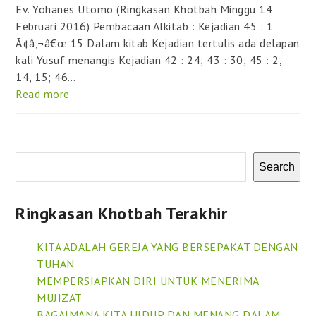
Ev. Yohanes Utomo (Ringkasan Khotbah Minggu 14
Februari 2016) Pembacaan Alkitab : Kejadian 45 : 1
Ã¢â‚¬â€œ 15 Dalam kitab Kejadian tertulis ada delapan
kali Yusuf menangis Kejadian 42 : 24; 43 : 30; 45 : 2,
14, 15; 46…
Read more
Search
Ringkasan Khotbah Terakhir
KITA ADALAH GEREJA YANG BERSEPAKAT DENGAN
TUHAN
MEMPERSIAPKAN DIRI UNTUK MENERIMA
MUJIZAT
BAGAIMANA KITA HIDUP DAN MENANG DALAM