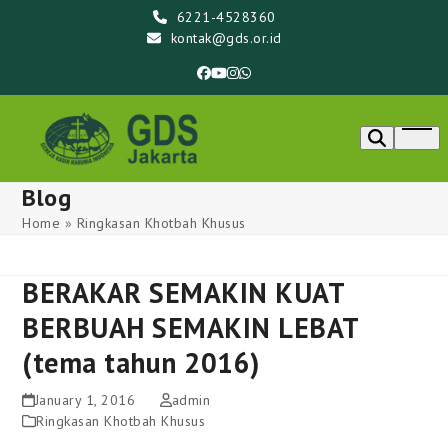
Skip
6221-4528360
to
kontak@gds.or.id
content
Facebook
YouTube
Instagram
Whatsapp
Ope
men
Blog
Home
»
Ringkasan Khotbah Khusus
BERAKAR SEMAKIN KUAT
BERBUAH SEMAKIN LEBAT
(tema tahun 2016)
January 1, 2016
admin
Ringkasan Khotbah Khusus