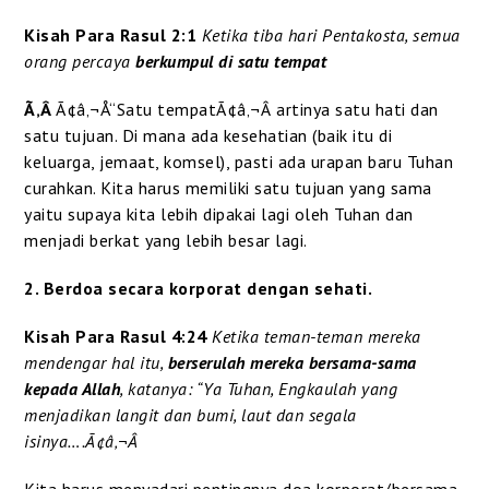
Kisah Para Rasul 2:1
Ketika tiba hari Pentakosta, semua
orang percaya
berkumpul di satu tempat
Ã‚Â
Ã¢â‚¬Å“Satu tempatÃ¢â‚¬Â artinya satu hati dan
satu tujuan. Di mana ada kesehatian (baik itu di
keluarga, jemaat, komsel), pasti ada urapan baru Tuhan
curahkan. Kita harus memiliki satu tujuan yang sama
yaitu supaya kita lebih dipakai lagi oleh Tuhan dan
menjadi berkat yang lebih besar lagi.
2. Berdoa secara korporat dengan sehati.
Kisah Para Rasul 4:24
Ketika teman-teman mereka
mendengar hal itu,
berserulah mereka bersama-sama
kepada Allah
, katanya: “Ya Tuhan, Engkaulah yang
menjadikan langit dan bumi, laut dan segala
isinya….Ã¢â‚¬Â
Kita harus menyadari pentingnya doa korporat/bersama