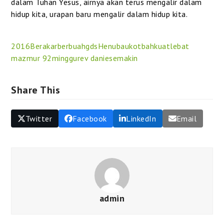
dalam Tuhan Yesus, airnya akan terus mengalir dalam
hidup kita, urapan baru mengalir dalam hidup kita.
2016
Berakar
berbuah
gds
Henubau
kotbah
kuat
lebat
mazmur 92
minggu
rev danie
semakin
Share This
Twitter
Facebook
LinkedIn
Email
admin