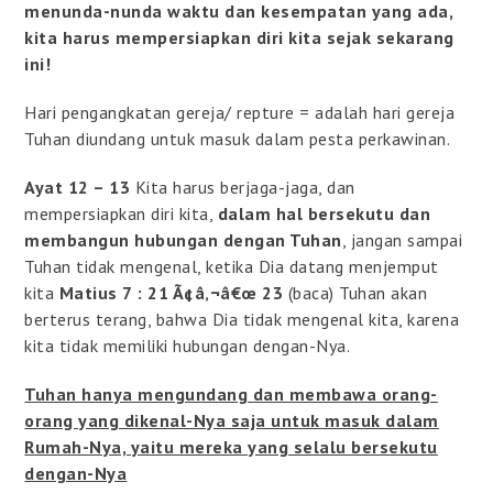
menunda-nunda waktu dan kesempatan yang ada,
kita harus mempersiapkan diri kita sejak sekarang
ini!
Hari pengangkatan gereja/ repture = adalah hari gereja
Tuhan diundang untuk masuk dalam pesta perkawinan.
Ayat 12 – 13
Kita harus berjaga-jaga, dan
mempersiapkan diri kita,
dalam hal bersekutu dan
membangun hubungan dengan Tuhan
, jangan sampai
Tuhan tidak mengenal, ketika Dia datang menjemput
kita
Matius 7
: 21 Ã¢â‚¬â€œ 23
(baca) Tuhan akan
berterus terang, bahwa Dia tidak mengenal kita, karena
kita tidak memiliki hubungan dengan-Nya.
Tuhan hanya mengundang dan membawa orang-
orang yang dikenal-Nya saja untuk masuk dalam
Rumah-Nya, yaitu mereka yang selalu bersekutu
dengan-Nya