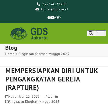
Skip
6221-4528360
to
kontak@gds.or.id
content
Facebook
YouTube
Instagram
Whatsapp
Ope
men
Blog
Home
»
Ringkasan Khotbah Minggu 2023
MEMPERSIAPKAN DIRI UNTUK
PENGANGKATAN GEREJA
(RAPTURE)
November 12, 2023
admin
Ringkasan Khotbah Minggu 2023