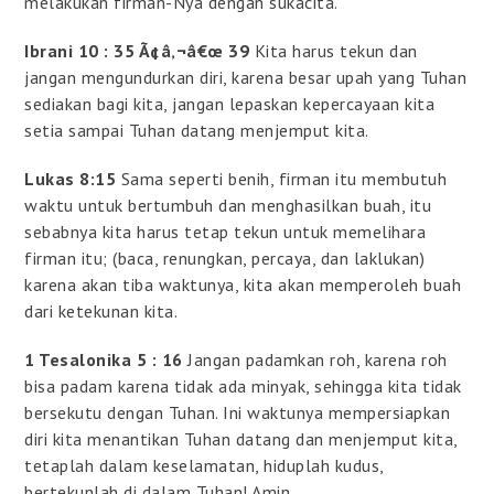
melakukan firman-Nya dengan sukacita.
Ibrani 10 : 35 Ã¢â‚¬â€œ 39
Kita harus tekun dan
jangan mengundurkan diri, karena besar upah yang Tuhan
sediakan bagi kita, jangan lepaskan kepercayaan kita
setia sampai Tuhan datang menjemput kita.
Lukas 8:15
Sama seperti benih, firman itu membutuh
waktu untuk bertumbuh dan menghasilkan buah, itu
sebabnya kita harus tetap tekun untuk memelihara
firman itu; (baca, renungkan, percaya, dan laklukan)
karena akan tiba waktunya, kita akan memperoleh buah
dari ketekunan kita.
1 Tesalonika 5 : 16
Jangan padamkan roh, karena roh
bisa padam karena tidak ada minyak, sehingga kita tidak
bersekutu dengan Tuhan. Ini waktunya mempersiapkan
diri kita menantikan Tuhan datang dan menjemput kita,
tetaplah dalam keselamatan, hiduplah kudus,
bertekunlah di dalam Tuhan! Amin