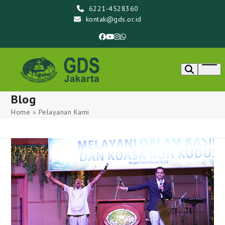
Skip
6221-4528360
to
kontak@gds.or.id
content
Facebook
YouTube
Instagram
Whatsapp
Ope
men
Blog
Home
»
Pelayanan Kami